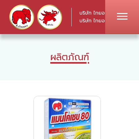
บริษัท ไทยออน เคมีภัณฑ์ จ
บริษัท ไทยออน อินเตอร์แพค
ผลิตภัณฑ์