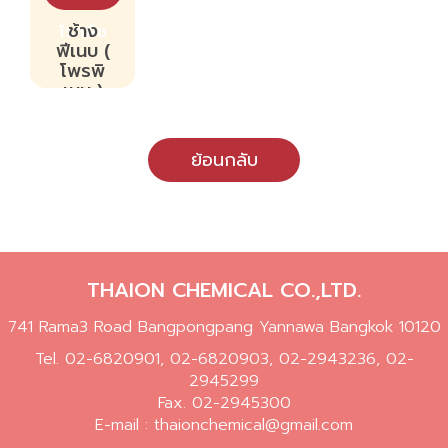
ช้าง
โรคพืช
ฟีเนบ (
โพรพิ
เนบ )
ย้อนกลับ
THAION CHEMICAL CO.,LTD.
741 Rama3 Road Bangpongpang Yannawa Bangkok 10120
Tel.
02-6820901
,
02-6820903
,
02-2943236
,
02-
2945299
Fax. 02-2945300
E-mail :
thaionchemical@gmail.com